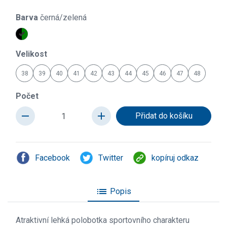
Barva
černá/zelená
Velikost
38
39
40
41
42
43
44
45
46
47
48
Počet
remove
add
Facebook
Twitter
kopíruj odkaz
list
Popis
Atraktivní lehká polobotka sportovního charakteru