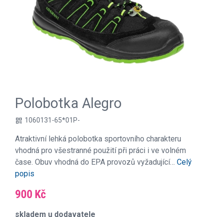
Polobotka Alegro
1060131-65*01P-
qr_code
Atraktivní lehká polobotka sportovního charakteru
vhodná pro všestranné použití při práci i ve volném
čase. Obuv vhodná do EPA provozů vyžadující…
Celý
popis
900 Kč
skladem u dodavatele