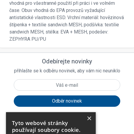
vhodná pro všestranné použití při práci i ve volném
čase. Obuv vhodná do EPA provozů vyžadující
antistatické vlastnosti ESD. Vrchní materiál: hovězinová
štípenka + textilie sandwich MESH, podšívka: textilie
sandwich MESH, stélka: EVA + MESH, podešev:
ZEPHYRA PU/PU
Odebírejte novinky
přihlašte se k odběru novinek, aby vám nic neuniklo
×
Tyto webové stránky
expand_more
Zákaznické menu
používají soubory cookie.