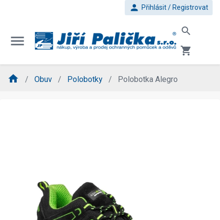
person
Přihlásit / Registrovat
search
menu
shopping_cart
home
Obuv
Polobotky
Polobotka Alegro