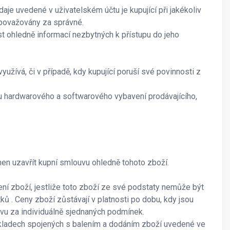
daje uvedené v uživatelském účtu je kupující při jakékoliv
m považovány za správné.
t ohledně informací nezbytných k přístupu do jeho
yužívá, či v případě, kdy kupující poruší své povinnosti z
bu hardwarového a softwarového vybavení prodávajícího,
nen uzavřít kupní smlouvu ohledně tohoto zboží.
ní zboží, jestliže toto zboží ze své podstaty nemůže být
ů . Ceny zboží zůstávají v platnosti po dobu, kdy jsou
u za individuálně sjednaných podmínek.
ákladech spojených s balením a dodáním zboží uvedené ve