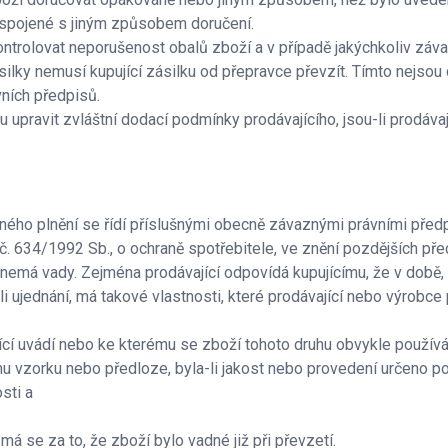
 spojené s jiným způsobem doručení.
kontrolovat neporušenost obalů zboží a v případě jakýchkoliv záv
ilky nemusí kupující zásilku od přepravce převzít. Tímto nejsou
vních předpisů.
u upravit zvláštní dodací podmínky prodávajícího, jsou-li prodáva
adného plnění se řídí příslušnými obecně závaznými právními pře
634/1992 Sb., o ochraně spotřebitele, ve znění pozdějších pře
í nemá vady. Zejména prodávající odpovídá kupujícímu, že v době, 
bí-li ujednání, má takové vlastnosti, které prodávající nebo výro
ající uvádí nebo ke kterému se zboží tohoto druhu obvykle používá
u vzorku nebo předloze, byla-li jakost nebo provedení určeno p
sti a
má se za to, že zboží bylo vadné již při převzetí.