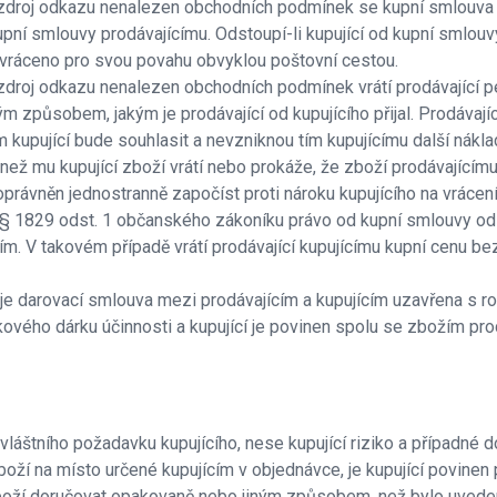
: zdroj odkazu nenalezen obchodních podmínek se kupní smlouva o
upní smlouvy prodávajícímu. Odstoupí-li kupující od kupní smlouv
t vráceno pro svou povahu obvyklou poštovní cestou.
zdroj odkazu nenalezen obchodních podmínek vrátí prodávající pen
 způsobem, jakým je prodávající od kupujícího přijal. Prodávající 
 kupující bude souhlasit a nevzniknou tím kupujícímu další náklad
, než mu kupující zboží vrátí nebo prokáže, že zboží prodávajícímu
oprávněn jednostranně započíst proti nároku kupujícího na vrácení
 § 1829 odst. 1 občanského zákoníku právo od kupní smlouvy odst
cím. V takovém případě vrátí prodávající kupujícímu kupní cenu b
 je darovací smlouva mezi prodávajícím a kupujícím uzavřena s r
vého dárku účinnosti a kupující je povinen spolu se zbožím prodá
vláštního požadavku kupujícího, nese kupující riziko a případn
oží na místo určené kupujícím v objednávce, je kupující povinen p
 zboží doručovat opakovaně nebo jiným způsobem, než bylo uvedeno