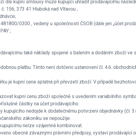
í dle kupní smlouvy může kupující uhradit prodávajícímu násled
 č. 156, 373 41 Hluboká nad Vltavou ;
ednávce;
481800/0300 , vedený u společnosti ČSOB (dále jen „účet prodáv
PAY ;
rodávajícímu také náklady spojené s balením a dodáním zboží ve 
obdobnou platbu. Tímto není dotčeno ustanovení čl. 4.6. obchodní
bírku je kupní cena splatná při převzetí zboží. V případě bezhotov
hrazovat kupní cenu zboží společně s uvedením variabilního symbo
říslušné částky na účet prodávajícího.
any kupujícího nedojde k dodatečnému potvrzení objednávky (čl. 3.
bčanského zákoníku se nepoužije.
 kupujícímu nelze vzájemně kombinovat.
anoveno obecně závaznými právními předpisy, vystaví prodávající