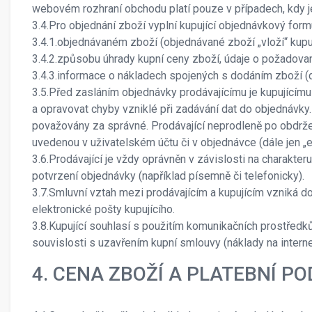
webovém rozhraní obchodu platí pouze v případech, kdy j
3.4.Pro objednání zboží vyplní kupující objednávkový fo
3.4.1.objednávaném zboží (objednávané zboží „vloží“ kup
3.4.2.způsobu úhrady kupní ceny zboží, údaje o požadov
3.4.3.informace o nákladech spojených s dodáním zboží (d
3.5.Před zasláním objednávky prodávajícímu je kupujícímu 
a opravovat chyby vzniklé při zadávání dat do objednávky.
považovány za správné. Prodávající neprodleně po obdržen
uvedenou v uživatelském účtu či v objednávce (dále jen „el
3.6.Prodávající je vždy oprávněn v závislosti na charakt
potvrzení objednávky (například písemně či telefonicky).
3.7.Smluvní vztah mezi prodávajícím a kupujícím vzniká dor
elektronické pošty kupujícího.
3.8.Kupující souhlasí s použitím komunikačních prostředků
souvislosti s uzavřením kupní smlouvy (náklady na internet
4. CENA ZBOŽÍ A PLATEBNÍ P