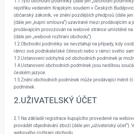
1.1.Tyto obchodní podmínky (dále jen „obchodní podmínky“) 
rejstříku vedeném Krajským soudem v Českých Budějovicích 
občanský zákoník, ve znění pozdějších předpisů (dále jen
(dále jen „kupní smlouva“) uzavírané mezi prodávajícím a 
prodávajícím provozován na webové stránce umístěné na
(dále jen „webové rozhraní obchodu“).
1.2.Obchodní podmínky se nevztahují na případy, kdy osoba
rámci své podnikatelské činnosti nebo v rámci svého sa
1.3.Ustanovení odchylná od obchodních podmínek je možn
1.4.Ustanovení obchodních podmínek jsou nedílnou součás
českém jazyce.
1.5.Znění obchodních podmínek může prodávající měnit či
podmínek.
2.UŽIVATELSKÝ ÚČET
2.1.Na základě registrace kupujícího provedené na webové
provádět objednávání zboží (dále jen „uživatelský účet“)
webového rozhraní obchodu.