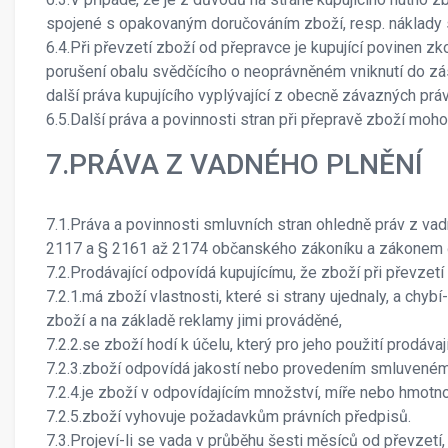
spojené s opakovaným doručováním zboží, resp. náklady
6.4.Při převzetí zboží od přepravce je kupující povinen z
porušení obalu svědčícího o neoprávněném vniknutí do zás
další práva kupujícího vyplývající z obecně závazných prá
6.5.Další práva a povinnosti stran při přepravě zboží moho
7.PRÁVA Z VADNÉHO PLNĚNÍ
7.1.Práva a povinnosti smluvních stran ohledně práv z v
2117 a § 2161 až 2174 občanského zákoníku a zákonem č. 
7.2.Prodávající odpovídá kupujícímu, že zboží při převzet
7.2.1.má zboží vlastnosti, které si strany ujednaly, a chy
zboží a na základě reklamy jimi prováděné,
7.2.2.se zboží hodí k účelu, který pro jeho použití prodáv
7.2.3.zboží odpovídá jakostí nebo provedením smluveném
7.2.4.je zboží v odpovídajícím množství, míře nebo hmotno
7.2.5.zboží vyhovuje požadavkům právních předpisů.
7.3.Projeví-li se vada v průběhu šesti měsíců od převzetí, 