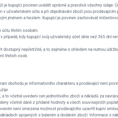
ží je kupující povinen uvádět správně a pravdivě všechny údaje. Ú
ím v uživatelském účtu a při objednávání zboží jsou prodávající
ským jménem a heslem. Kupující je povinen zachovávat mlčenlivos
o účtu třetím osobám.
v případě, kdy kupující svůj uživatelský účet déle než 365 dní nev
být dostupný nepřetržitě, a to zejména s ohledem na nutnou údrž
í třetích osob.
í obchodu je informativního charakteru a prodávající není povi
žije.
a to včetně uvedení cen jednotlivého zboží a nákladů za navráce
eny včetně daně z přidané hodnoty a všech souvisejících poplatk
ením není omezena možnost prodávajícího uzavřít kupní smlouv
nákladech spojených s balením a dodáním zboží. Informace o n