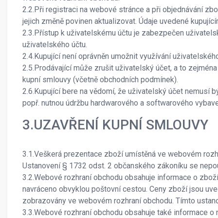
2.2.Při registraci na webové stránce a při objednávání zbo
jejich změně povinen aktualizovat. Údaje uvedené kupujíc
2.3.Přístup k uživatelskému účtu je zabezpečen uživatel
uživatelského účtu.
2.4.Kupující není oprávněn umožnit využívání uživatelskéh
2.5.Prodávající může zrušit uživatelský účet, a to zejména 
kupní smlouvy (včetně obchodních podmínek).
2.6.Kupující bere na vědomí, že uživatelský účet nemusí 
popř. nutnou údržbu hardwarového a softwarového vybaven
3.UZAVŘENÍ KUPNÍ SMLOUVY
3.1.Veškerá prezentace zboží umístěná ve webovém rozhran
Ustanovení § 1732 odst. 2 občanského zákoníku se nepou
3.2.Webové rozhraní obchodu obsahuje informace o zboží, 
navráceno obvyklou poštovní cestou. Ceny zboží jsou uved
zobrazovány ve webovém rozhraní obchodu. Tímto ustanov
3.3.Webové rozhraní obchodu obsahuje také informace o 