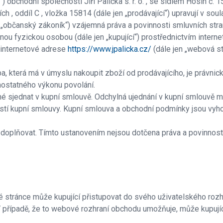
obchodní společnosti Jiří Palička s. r. o. , se sídlem Hosín č. 1
, oddíl C , vložka 15814 (dále jen „prodávající“) upravují v so
 „občanský zákoník“) vzájemná práva a povinnosti smluvních stra
jinou fyzickou osobou (dále jen „kupující“) prostřednictvím inter
 internetové adrese
https://www.jpalicka.cz/
(dále jen „webová st
, která má v úmyslu nakoupit zboží od prodávajícího, je právnic
mostatného výkonu povolání.
é sjednat v kupní smlouvě. Odchylná ujednání v kupní smlouvě 
tí kupní smlouvy. Kupní smlouva a obchodní podmínky jsou vyho
 doplňovat. Tímto ustanovením nejsou dotčena práva a povinnost
 stránce může kupující přistupovat do svého uživatelského rozh
. V případě, že to webové rozhraní obchodu umožňuje, může kupují