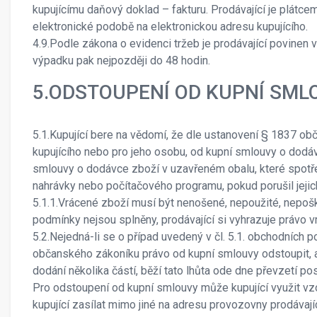
kupujícímu daňový doklad – fakturu. Prodávající je plátce
elektronické podobě na elektronickou adresu kupujícího.
4.9.Podle zákona o evidenci tržeb je prodávající povinen 
výpadku pak nejpozději do 48 hodin.
5.ODSTOUPENÍ OD KUPNÍ SML
5.1.Kupující bere na vědomí, že dle ustanovení § 1837 o
kupujícího nebo pro jeho osobu, od kupní smlouvy o dodáv
smlouvy o dodávce zboží v uzavřeném obalu, které spotře
nahrávky nebo počítačového programu, pokud porušil jejic
5.1.1.Vrácené zboží musí být nenošené, nepoužité, nepoš
podmínky nejsou splněny, prodávající si vyhrazuje právo 
5.2.Nejedná-li se o případ uvedený v čl. 5.1. obchodních 
občanského zákoníku právo od kupní smlouvy odstoupit, a 
dodání několika částí, běží tato lhůta ode dne převzetí 
Pro odstoupení od kupní smlouvy může kupující využit vz
kupující zasílat mimo jiné na adresu provozovny prodávají