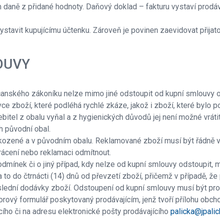
m daně z přidané hodnoty. Daňový doklad – fakturu vystaví prodáva
vystavit kupujícímu účtenku. Zároveň je povinen zaevidovat přijat
OUVY
bčanského zákoníku nelze mimo jiné odstoupit od kupní smlouvy o
ce zboží, které podléhá rychlé zkáze, jakož i zboží, které bylo 
bitel z obalu vyňal a z hygienických důvodů jej není možné vrá
h původní obal.
kozené a v původním obalu. Reklamované zboží musí být řádně v
vrácení nebo reklamaci odmítnout.
podmínek či o jiný případ, kdy nelze od kupní smlouvy odstoupit,
to do čtrnácti (14) dnů od převzetí zboží, přičemž v případě, ž
poslední dodávky zboží. Odstoupení od kupní smlouvy musí být pr
orový formulář poskytovaný prodávajícím, jenž tvoří přílohu ob
cího či na adresu elektronické pošty prodávajícího
palicka@jpalic