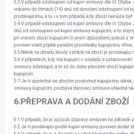
5.3.V případě odstoupení od kupní smlouvy dle čl. Chyba
vráceno do čtrnácti (14) dnů od doručení odstoupení od k
prodávajícímu, a to i v tom případě, kdy zboží nemůže bý
5.4.V případě odstoupení od kupní smlouvy dle čl. Chyba: 
dnů od odstoupení od kupní smlouvy kupujícím, a to stejným
při vrácení zboží kupujícím či jiným způsobem, pokud s tím
povinen vrátit přijaté peněžní prostředky kupujícímu dříve
5.5.Nárok na úhradu škody vzniklé na zboží je prodávající 
5.6.V případech, kdy má kupující v souladu s ustanovením
smlouvy odstoupit, a to až do doby převzetí zboží kupují
kupujícím.
5.7.Je-li společně se zbožím poskytnut kupujícímu dárek,
smlouvy kupujícím, pozbývá darovací smlouva ohledně tako
6.PŘEPRAVA A DODÁNÍ ZBOŽÍ
6.1.V případě, že je způsob dopravy smluven na základě z
6.2.Je-li prodávající podle kupní smlouvy povinen dodat zb
6.3.V případě, že je z důvodů na straně kupujícího nutno