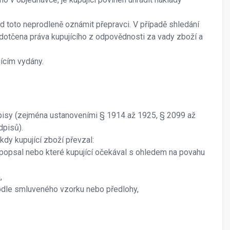
ad toto neprodleně oznámit přepravci. V případě shledání
 dotčena práva kupujícího z odpovědnosti za vady zboží a
jícím vydány.
dpisy (zejména ustanoveními § 1914 až 1925, § 2099 až
dpisů).
kdy kupující zboží převzal:
bce popsal nebo které kupující očekával s ohledem na povahu
,
odle smluveného vzorku nebo předlohy,