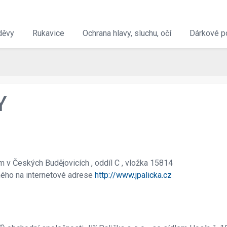
děvy
Rukavice
Ochrana hlavy, sluchu, očí
Dárkové p
Y
v Českých Budějovicích , oddíl C , vložka 15814
ného na internetové adrese
http://www.jpalicka.cz