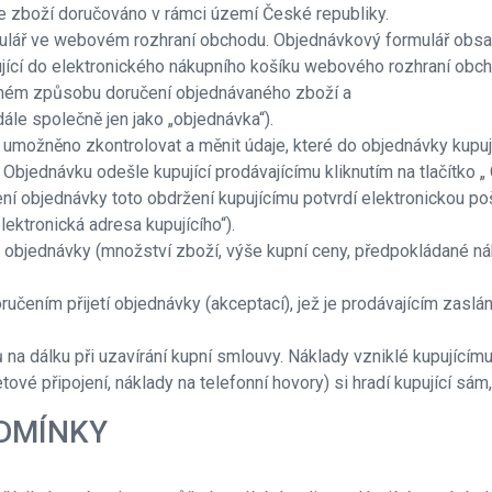
e zboží doručováno v rámci území České republiky.
rmulář ve webovém rozhraní obchodu. Objednávkový formulář obsa
ující do elektronického nákupního košíku webového rozhraní obch
aném způsobu doručení objednávaného zboží a
ále společně jen jako „objednávka“).
umožněno zkontrolovat a měnit údaje, které do objednávky kupujíc
 Objednávku odešle kupující prodávajícímu kliknutím na tlačítko 
í objednávky toto obdržení kupujícímu potvrdí elektronickou pošt
ektronická adresa kupujícího“).
eru objednávky (množství zboží, výše kupní ceny, předpokládané n
učením přijetí objednávky (akceptací), jež je prodávajícím zaslá
 na dálku při uzavírání kupní smlouvy. Náklady vzniklé kupujícímu
ové připojení, náklady na telefonní hovory) si hradí kupující sám
ODMÍNKY