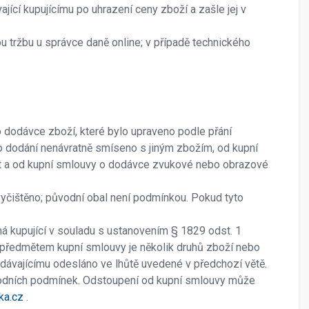
jící kupujícímu po uhrazení ceny zboží a zašle jej v
ou tržbu u správce daně online; v případě technického
 dodávce zboží, které bylo upraveno podle přání
po dodání nenávratně smíseno s jiným zbožím, od kupní
tit a od kupní smlouvy o dodávce zvukové nebo obrazové
yčištěno; původní obal není podmínkou. Pokud tyto
 má kupující v souladu s ustanovením § 1829 odst. 1
e předmětem kupní smlouvy je několik druhů zboží nebo
odávajícímu odesláno ve lhůtě uvedené v předchozí větě.
chodních podmínek. Odstoupení od kupní smlouvy může
ka.cz
.