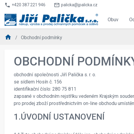
phone
mail_outline
+420 387 221 946
palicka@jpalicka.cz
Obuv
O
home
Obchodní podmínky
OBCHODNÍ PODMÍNK
obchodní společnosti Jiří Palička s. r. o.
se sídlem Hosín č. 156
identifikační číslo: 280 75 811
zapsané v obchodním rejstříku vedeném Krajským soudem 
pro prodej zboží prostřednictvím on-line obchodu umístě
1.ÚVODNÍ USTANOVENÍ