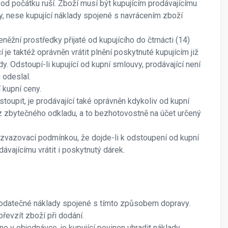
d počátku ruší. Zboží musí být kupujícím prodávajícímu
y, nese kupující náklady spojené s navrácením zboží
ěžní prostředky přijaté od kupujícího do čtrnácti (14)
je taktéž oprávněn vrátit plnění poskytnuté kupujícím již
y. Odstoupí-li kupující od kupní smlouvy, prodávající není
 odeslal.
 kupní ceny.
oupit, je prodávající také oprávněn kdykoliv od kupní
ez zbytečného odkladu, a to bezhotovostně na účet určený
ozvazovací podmínkou, že dojde-li k odstoupení od kupní
vajícímu vrátit i poskytnutý dárek.
é dodatečné náklady spojené s tímto způsobem dopravy.
řevzít zboží při dodání.
 v objednávce, je kupující povinen uhradit náklady