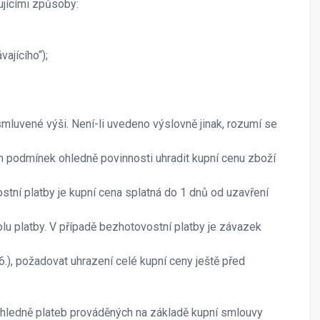
ujícími způsoby:
ajícího“);
smluvené výši. Není-li uvedeno výslovně jinak, rozumí se
ch podmínek ohledně povinnosti uhradit kupní cenu zboží
ostní platby je kupní cena splatná do 1 dnů od uzavření
lu platby. V případě bezhotovostní platby je závazek
6.), požadovat uhrazení celé kupní ceny ještě před
 ohledně plateb prováděných na základě kupní smlouvy