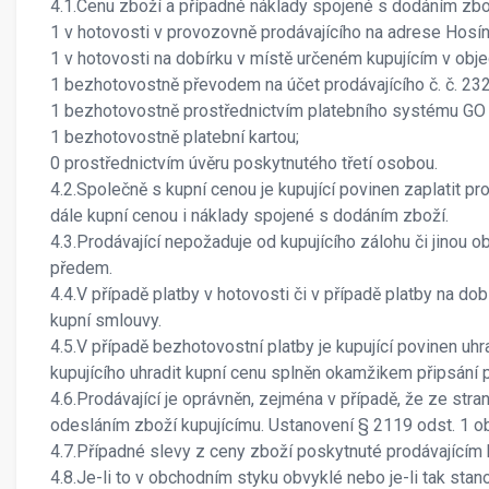
4.1.Cenu zboží a případné náklady spojené s dodáním zbož
1 v hotovosti v provozovně prodávajícího na adrese Hosín
1 v hotovosti na dobírku v místě určeném kupujícím v obj
1 bezhotovostně převodem na účet prodávajícího č. č. 232
1 bezhotovostně prostřednictvím platebního systému GO 
1 bezhotovostně platební kartou;
0 prostřednictvím úvěru poskytnutého třetí osobou.
4.2.Společně s kupní cenou je kupující povinen zaplatit p
dále kupní cenou i náklady spojené s dodáním zboží.
4.3.Prodávající nepožaduje od kupujícího zálohu či jinou 
předem.
4.4.V případě platby v hotovosti či v případě platby na do
kupní smlouvy.
4.5.V případě bezhotovostní platby je kupující povinen u
kupujícího uhradit kupní cenu splněn okamžikem připsání p
4.6.Prodávající je oprávněn, zejména v případě, že ze str
odesláním zboží kupujícímu. Ustanovení § 2119 odst. 1 o
4.7.Případné slevy z ceny zboží poskytnuté prodávajícím
4.8.Je-li to v obchodním styku obvyklé nebo je-li tak st