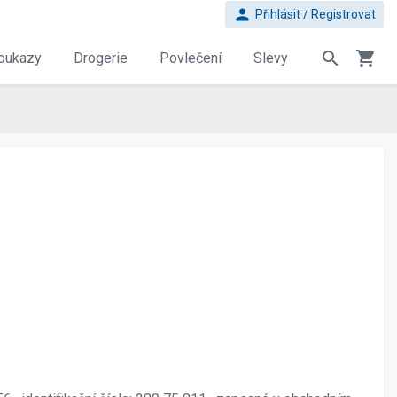
person
Přihlásit / Registrovat
search
shopping_cart
oukazy
Drogerie
Povlečení
Slevy