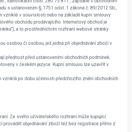
56 , identifikační číslo: 280 75 811 , zapsané v obchodním
uladu s ustanovením § 1751 odst. 1 zákona č. 89/2012 Sb.,
n vzniklé v souvislosti nebo na základě kupní smlouvy
netového obchodu prodávajícího. Internetový obchod je
ránka“), a to prostřednictvím rozhraní webové stránky
kou osobou či osobou, jež jedná při objednávání zboží v
mají přednost před ustanoveními obchodních podmínek.
toveny v českém jazyce. Kupní smlouvu lze uzavřít v
i vzniklá po dobu účinnosti předchozího znění obchodních
raní. Ze svého uživatelského rozhraní může kupující
cí provádět objednávání zboží též bez registrace přímo z