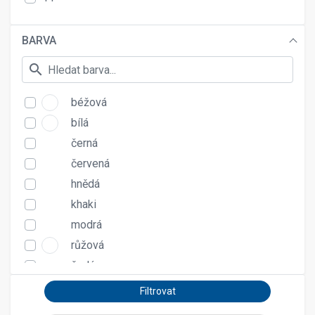
45
46
BARVA
47
48
search
49
50
béžová
51
bílá
52
černá
červená
hnědá
khaki
modrá
růžová
šedá
tyrkysová
zelená