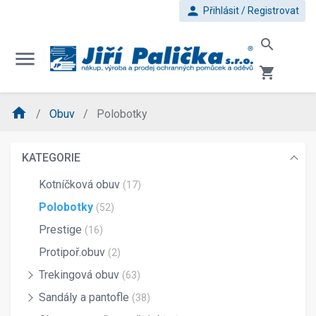
person
Přihlásit / Registrovat
search
menu
shopping_cart
home
Obuv
Polobotky
KATEGORIE
Kotníčková obuv
(17)
Polobotky
(52)
Prestige
(16)
Protipoř.obuv
(2)
Trekingová obuv
(63)
Sandály a pantofle
(38)