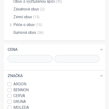
Obuv s vyztuženou špicí
(35)
Zásahová obuv
(2)
Zimní obuv
(13)
Péče o obuv
(15)
Gumová obuv
(36)
CENA
ZNAČKA
ARDON
BENNON
CERVA
GRUNA
MOLEDA