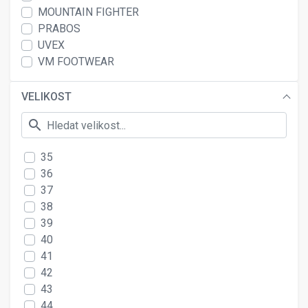
MOUNTAIN FIGHTER
PRABOS
UVEX
VM FOOTWEAR
VELIKOST
search
35
36
37
38
39
40
41
42
43
44