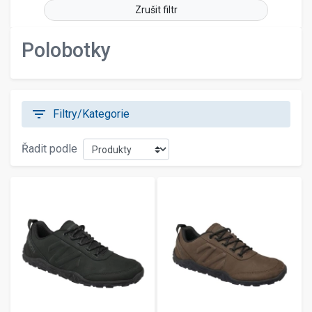
Zrušit filtr
žlutá
černá-tyrkys
Polobotky
černo-modrá
filter_list
Filtry/Kategorie
Řadit podle