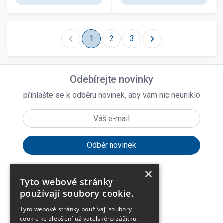
chevron_left
chevron_right
1
2
3
Odebírejte novinky
přihlašte se k odběru novinek, aby vám nic neuniklo
×
Tyto webové stránky
expand_more
Zákaznické menu
používají soubory cookie.
Tyto webové stránky používají soubory
expand_more
Praktické odkazy
cookie ke zlepšení uživatelského zážitku.