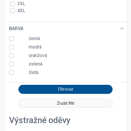
3XL
4XL
5XL
6XL
BARVA
XXXXXL
černá
modrá
oranžová
zelená
žlutá
Zrušit filtr
Výstražné oděvy