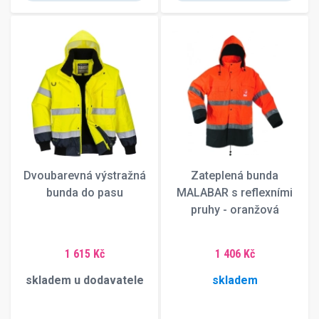
Dvoubarevná výstražná
Zateplená bunda
bunda do pasu
MALABAR s reflexními
pruhy - oranžová
1 615 Kč
1 406 Kč
skladem u dodavatele
skladem