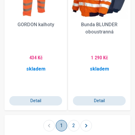
GORDON kalhoty
Bunda BLUNDER
oboustranná
434 Kč
1 290 Kč
skladem
skladem
Detail
Detail
chevron_left
chevron_right
1
2