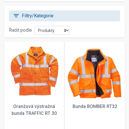
filter_list
Filtry/Kategorie
Řadit podle
Oranžová výstražná
Bunda BOMBER RT32
bunda TRAFFIC RT 30