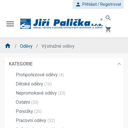
person
Přihlásit / Registrovat
search
menu
shopping_cart
home
Oděvy
Výstražné oděvy
KATEGORIE
Protipořezové oděvy
(4)
Dětské oděvy
(16)
Nepromokavé oděvy
(23)
Ostatní
(33)
Ponožky
(25)
Pracovní oděvy
(52)