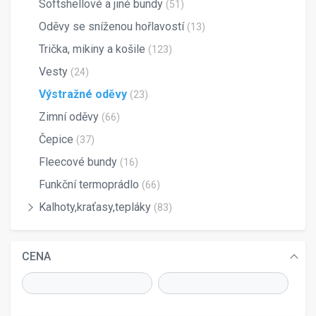
Softshellové a jiné bundy
(51)
Oděvy se sníženou hořlavostí
(13)
Trička, mikiny a košile
(123)
Vesty
(24)
Výstražné oděvy
(23)
Zimní oděvy
(66)
Čepice
(37)
Fleecové bundy
(16)
Funkční termoprádlo
(66)
Kalhoty,kraťasy,tepláky
(83)
CENA