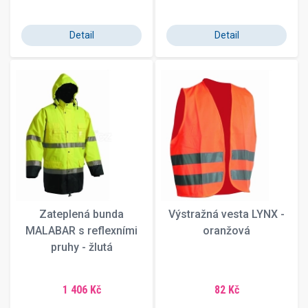
Detail
Detail
Zateplená bunda
Výstražná vesta LYNX -
MALABAR s reflexními
oranžová
pruhy - žlutá
1 406 Kč
82 Kč