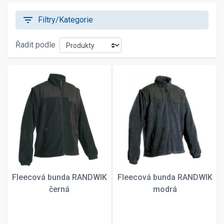
filter_list
Filtry/Kategorie
Řadit podle
Fleecová bunda RANDWIK
Fleecová bunda RANDWIK
černá
modrá