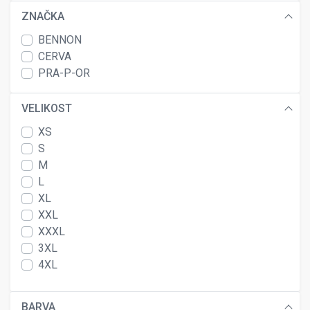
ZNAČKA
BENNON
CERVA
PRA-P-OR
VELIKOST
XS
S
M
L
XL
XXL
XXXL
3XL
4XL
BARVA