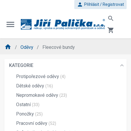
person
Přihlásit / Registrovat
search
menu
shopping_cart
home
Oděvy
Fleecové bundy
KATEGORIE
Protipořezové oděvy
(4)
Dětské oděvy
(16)
Nepromokavé oděvy
(23)
Ostatní
(33)
Ponožky
(25)
Pracovní oděvy
(52)