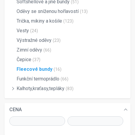
Softshellové a jiné bundy
(51)
Oděvy se sníženou hořlavostí
(13)
Trička, mikiny a košile
(123)
Vesty
(24)
Výstražné oděvy
(23)
Zimní oděvy
(66)
Čepice
(37)
Fleecové bundy
(16)
Funkční termoprádlo
(66)
Kalhoty,kraťasy,tepláky
(83)
CENA