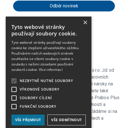
×
Tyto webové stránky
expand_more
Zákaznické menu
používají soubory cookie.
Tyto webové stránky používají soubory
expand_more
Praktické odkazy
cookie ke zlepšení uživatelského zážitku.
Používáním našich webových stránek
souhlasíte se všemi soubory cookie v
O firmě
souladu s našimi zásadami používání
souborů cookie.
Více informací
Vítejte v e-shopu společnosti Jiří Palička s.r.o. Již od
roku 1990 se specializujeme na prodej pracovních
NEZBYTNĚ NUTNÉ SOUBORY
ochranných pomůcek, které splňují vysoké nároky na
VÝKONOVÉ SOUBORY
bezpečnost a pohodlí. V naší nabídce najdete také
kvalitní trekingovou obuv českého výrobce Prabos Plus
SOUBORY CÍLENÍ
a.s. ze Slavičína, která je známá svou odolností a
FUNKČNÍ SOUBORY
komfortem i v náročných podmínkách. Zakládáme si na
osobním přístupu, dlouholetých zkušenostech a
VŠE PŘIJMOUT
VŠE ODMÍTNOUT
spolehlivosti. Děkujeme za vaši důvěru.