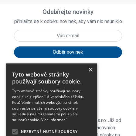
Odebírejte novinky
přihlašte se k odběru novinek, aby vám nic neuniklo
×
Tyto webové stránky
expand_more
Zákaznické menu
používají soubory cookie.
Tyto webové stránky používají soubory
expand_more
Praktické odkazy
cookie ke zlepšení uživatelského zážitku.
Používáním našich webových stránek
souhlasíte se všemi soubory cookie v
O firmě
souladu s našimi zásadami používání
souborů cookie.
Více informací
Vítejte v e-shopu společnosti Jiří Palička s.r.o. Již od
roku 1990 se specializujeme na prodej pracovních
NEZBYTNĚ NUTNÉ SOUBORY
ochranných pomůcek, které splňují vysoké nároky na