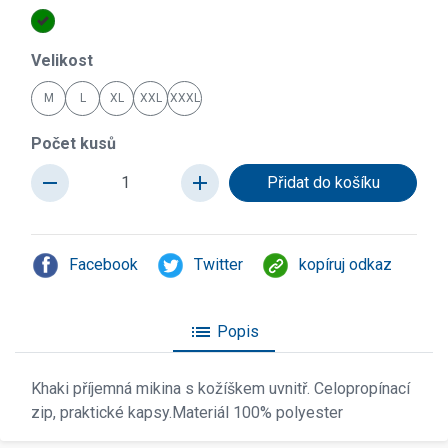
Velikost
M
L
XL
XXL
XXXL
Počet kusů
remove
add
Facebook
Twitter
kopíruj odkaz
list
Popis
Khaki příjemná mikina s kožíškem uvnitř. Celopropínací
zip, praktické kapsy.Materiál 100% polyester