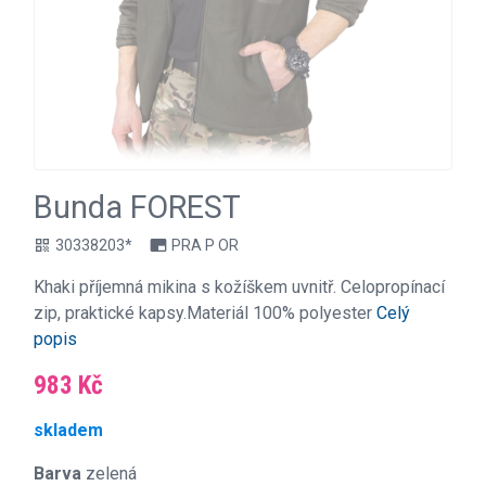
Bunda FOREST
30338203*
PRA P OR
qr_code
branding_watermark
Khaki příjemná mikina s kožíškem uvnitř. Celopropínací
zip, praktické kapsy.Materiál 100% polyester
Celý
popis
983 Kč
skladem
Barva
zelená