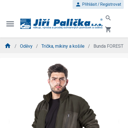
person
Přihlásit / Registrovat
search
menu
shopping_cart
home
Oděvy
Trička, mikiny a košile
Bunda FOREST
evron_left
chevron_ri