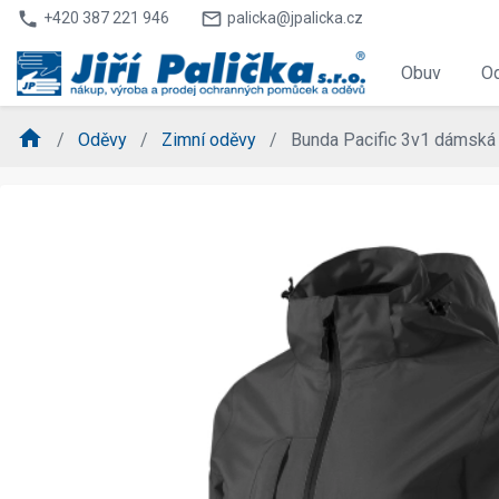
phone
mail_outline
+420 387 221 946
palicka@jpalicka.cz
Obuv
O
home
Oděvy
Zimní oděvy
Bunda Pacific 3v1 dámská