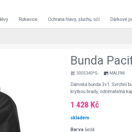
děvy
Rukavice
Ochrana hlavy, sluchu, očí
Dárkové p
Bunda Paci
3005340*S-
MALFINI
qr_code
branding_watermark
Dámská bunda 3v1. Svrchní bu
krytkou brady, odnímatelná k
1 428 Kč
skladem
Barva
šedá