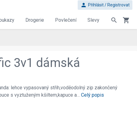
person
Přihlásit / Registrovat
search
shopping_cart
oukazy
Drogerie
Povlečení
Slevy
fic 3v1 dámská
nda: lehce vypasovaný střih,voděodolný zip zakončený
apuce s vyztuženým kšiltem,kapuce a…
Celý popis