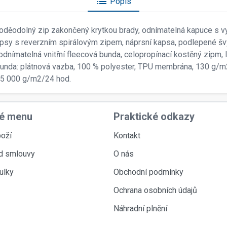
list
Popis
oděodolný zip zakončený krytkou brady, odnímatelná kapuce s vy
psy s reverzním spirálovým zipem, náprsní kapsa, podlepené švy
: odnímatelná vnitřní fleecová bunda, celopropínací kostěný zipm, 
 bunda: plátnová vazba, 100 % polyester, TPU membrána, 130 g/m2.
 5 000 g/m2/24 hod.
é menu
Praktické odkazy
oží
Kontakt
d smlouvy
O nás
ulky
Obchodní podmínky
Ochrana osobních údajů
Náhradní plnění