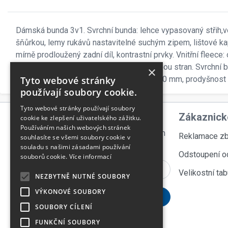
Dámská bunda 3v1. Svrchní bunda: lehce vypasovaný střih,v
šňůrkou, lemy rukávů nastavitelné suchým zipem, lištové ka
mírně prodloužený zadní díl, kontrastní prvky. Vnitřní fleece
kontrastní prvky, antipilingová úprava z obou stran. Svrchní
×
obou stran, 220 g/m2, voděodolnost 8 000 mm, prodyšnost
Tyto webové stránky
používají soubory cookie.
Tyto webové stránky používají soubory
Odebírejte novinky
Zákaznick
cookie ke zlepšení uživatelského zážitku.
Používáním našich webových stránek
přihlašte se k odběru novinek, aby vám
Reklamace zb
souhlasíte se všemi soubory cookie v
nic neuniklo
souladu s našimi zásadami používání
Odstoupení o
souborů cookie.
Více informací
Velikostní tab
NEZBYTNĚ NUTNÉ SOUBORY
VÝKONOVÉ SOUBORY
SOUBORY CÍLENÍ
FUNKČNÍ SOUBORY