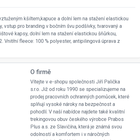
ztuženým kšiltem,kapuce a dolní lem na stažení elastickou
, vstup pro branding v bočním švu podšívky, tvarovaný a
lištové kapsy, dolní lem na stažení elastickou šňůrkou,
 Vnitřní fleece: 100 % polyester, antipilingová úprava z
O firmě
Vítejte v e-shopu společnosti Jiří Palička
s.r.o. Již od roku 1990 se specializujeme na
prodej pracovních ochranných pomůcek, které
splňují vysoké nároky na bezpečnost a
pohodlí. V naší nabídce najdete také kvalitní
trekingovou obuv českého výrobce Prabos
Plus a.s. ze Slavičína, která je známá svou
odolností a komfortem i v náročných