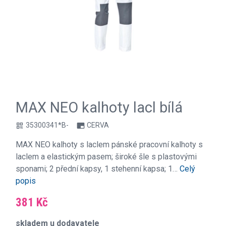
MAX NEO kalhoty lacl bílá
35300341*B-
CERVA
qr_code
branding_watermark
MAX NEO kalhoty s laclem pánské pracovní kalhoty s
laclem a elastickým pasem; široké šle s plastovými
sponami; 2 přední kapsy, 1 stehenní kapsa; 1…
Celý
popis
381 Kč
skladem u dodavatele