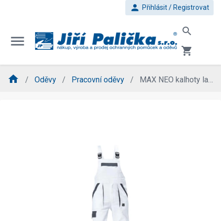
person
Přihlásit / Registrovat
search
menu
shopping_cart
home
Oděvy
Pracovní oděvy
MAX NEO kalhoty lacl bílá