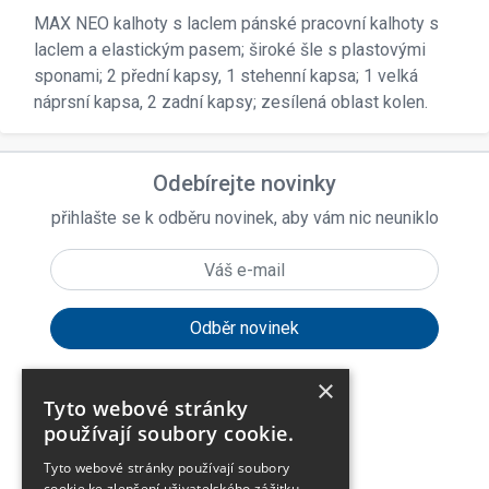
MAX NEO kalhoty s laclem pánské pracovní kalhoty s
laclem a elastickým pasem; široké šle s plastovými
sponami; 2 přední kapsy, 1 stehenní kapsa; 1 velká
náprsní kapsa, 2 zadní kapsy; zesílená oblast kolen.
Odebírejte novinky
přihlašte se k odběru novinek, aby vám nic neuniklo
×
Tyto webové stránky
expand_more
Zákaznické menu
používají soubory cookie.
Tyto webové stránky používají soubory
expand_more
Praktické odkazy
cookie ke zlepšení uživatelského zážitku.