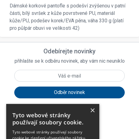
Dámské korkové pantofle s podešví zvýšenou v patní
části, bílý svršek z kůže povrstvené PU, materiál
kůže/PU, podešev korek/EVA pěna, váha 330 g (platí
pro půlpár obuvi ve velikosti 42)
Odebírejte novinky
přihlašte se k odběru novinek, aby vám nic neuniklo
×
Tyto webové stránky
expand_more
Zákaznické menu
používají soubory cookie.
Tyto webové stránky používají soubory
expand_more
Praktické odkazy
cookie ke zlepšení uživatelského zážitku.