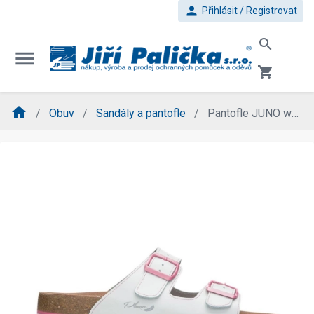
person
Přihlásit / Registrovat
search
menu
shopping_cart
home
Obuv
Sandály a pantofle
Pantofle JUNO white