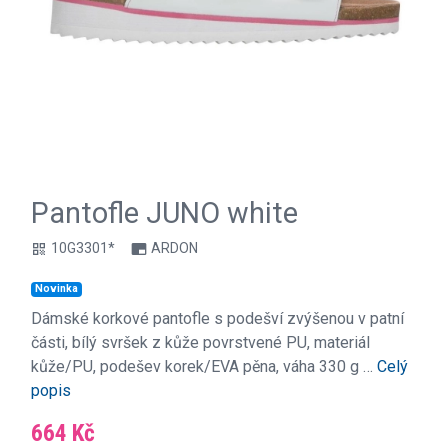
Pantofle JUNO white
10G3301*
ARDON
qr_code
branding_watermark
Novinka
Dámské korkové pantofle s podešví zvýšenou v patní
části, bílý svršek z kůže povrstvené PU, materiál
kůže/PU, podešev korek/EVA pěna, váha 330 g …
Celý
popis
664 Kč