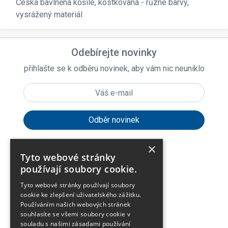
Česká bavlněná košile, kostkovaná - různé barvy,
vysrážený materiál
Odebírejte novinky
přihlašte se k odběru novinek, aby vám nic neuniklo
×
Tyto webové stránky
expand_more
Zákaznické menu
používají soubory cookie.
Tyto webové stránky používají soubory
expand_more
Praktické odkazy
cookie ke zlepšení uživatelského zážitku.
Používáním našich webových stránek
souhlasíte se všemi soubory cookie v
O firmě
souladu s našimi zásadami používání