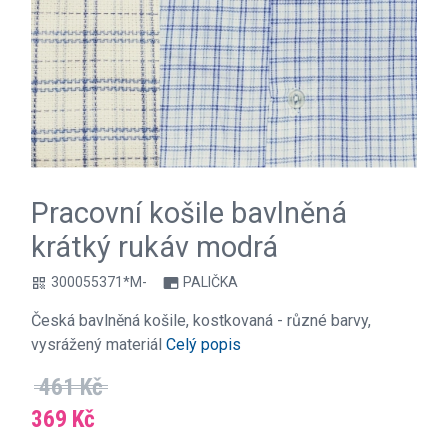
Pracovní košile bavlněná
krátký rukáv modrá
300055371*M-
PALIČKA
qr_code
branding_watermark
Česká bavlněná košile, kostkovaná - různé barvy,
vysrážený materiál
Celý popis
461 Kč
369 Kč