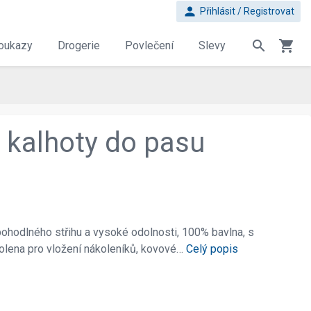
person
Přihlásit / Registrovat
search
shopping_cart
oukazy
Drogerie
Povlečení
Slevy
kalhoty do pasu
ohodlného střihu a vysoké odolnosti, 100% bavlna, s
kolena pro vložení nákoleníků, kovové…
Celý popis