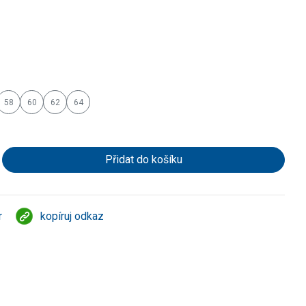
58
60
62
64
r
kopíruj odkaz