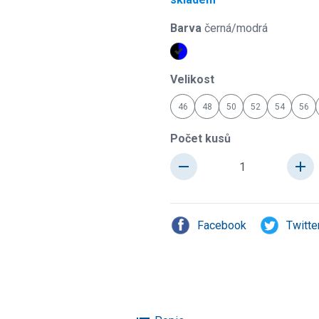
Barva
černá/modrá
Velikost
46
48
50
52
54
56
Počet kusů
remove
add
Facebook
Twitte