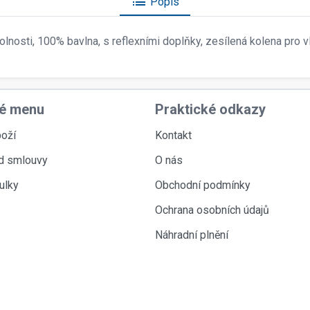
list
Popis
osti, 100% bavlna, s reflexními doplňky, zesílená kolena pro vl
é menu
Praktické odkazy
oží
Kontakt
d smlouvy
O nás
ulky
Obchodní podmínky
Ochrana osobních údajů
Náhradní plnění