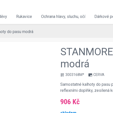
děvy
Rukavice
Ochrana hlavy, sluchu, očí
Dárkové p
ty do pasu modrá
STANMORE 
modrá
3003168M*
CERVA
qr_code
branding_watermark
Samostatné kalhoty do pasu p
reflexními doplňky, zesílená 
906 Kč
skladem