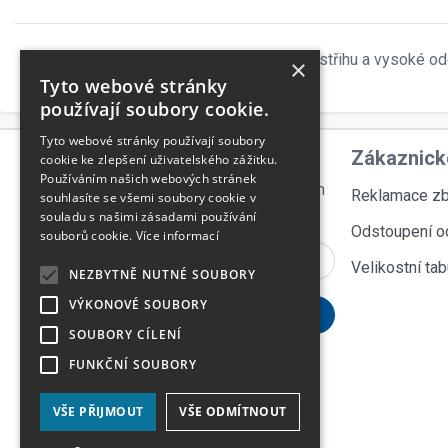
Samostatné kalhoty do pasu pohodlného střihu a vysoké odoln
×
poutka drobné nářadí.
Tyto webové stránky
používají soubory cookie.
Tyto webové stránky používají soubory
Odebírejte novinky
Zákaznick
cookie ke zlepšení uživatelského zážitku.
Používáním našich webových stránek
přihlašte se k odběru novinek, aby vám
Reklamace zb
souhlasíte se všemi soubory cookie v
nic neuniklo
souladu s našimi zásadami používání
Odstoupení o
souborů cookie.
Více informací
Velikostní tab
NEZBYTNĚ NUTNÉ SOUBORY
VÝKONOVÉ SOUBORY
SOUBORY CÍLENÍ
FUNKČNÍ SOUBORY
VŠE PŘIJMOUT
VŠE ODMÍTNOUT