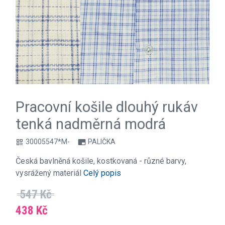
Pracovní košile dlouhý rukáv
tenká nadměrná modrá
30005547*M-
PALIČKA
qr_code
branding_watermark
Česká bavlněná košile, kostkovaná - různé barvy,
vysrážený materiál
Celý popis
547 Kč
438 Kč