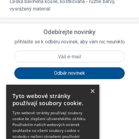
Česká bavlněná košile, kostkovaná - různé barvy,
vysrážený materiál
Odebírejte novinky
přihlašte se k odběru novinek, aby vám nic neuniklo
×
Tyto webové stránky
expand_more
Zákaznické menu
používají soubory cookie.
Tyto webové stránky používají soubory
expand_more
Praktické odkazy
cookie ke zlepšení uživatelského zážitku.
Používáním našich webových stránek
souhlasíte se všemi soubory cookie v
O firmě
souladu s našimi zásadami používání