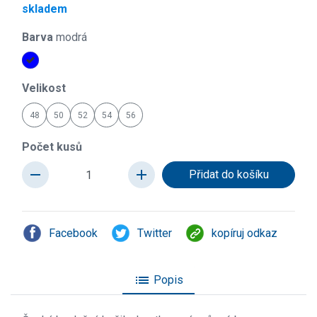
skladem
Barva
modrá
Velikost
48
50
52
54
56
Počet kusů
remove
add
Facebook
Twitter
kopíruj odkaz
list
Popis