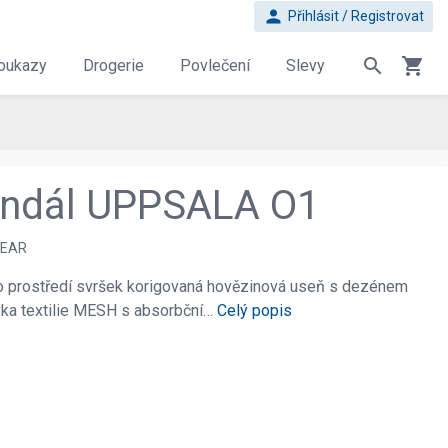
person
Přihlásit / Registrovat
search
shopping_cart
oukazy
Drogerie
Povlečení
Slevy
andál UPPSALA O1
EAR
o prostředí svršek korigovaná hovězinová useň s dezénem
ívka textilie MESH s absorbční…
Celý popis