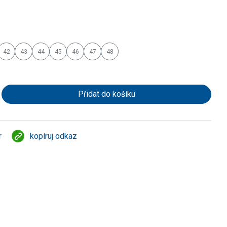
42
43
44
45
46
47
48
r
kopíruj odkaz