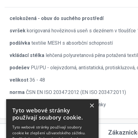
celokožená - obuv do suchého prostředí
svršek
korigovaná hovězinová useň s dezénem v tloušťce 
podšívka
textilie MESH s absorbční schopností
vkládací stélka
lehčená polyuretanová pěna potažená textil
podešev
PU/PU - olejivzdorná, antistatická, protiskluzová,
velikost
36 - 48
norma
ČSN EN ISO 20347:2012 (EN ISO 20347:2011)
×
provedení
O1 FO SRC - bez ocelové tužinky
Tyto webové stránky
používají soubory cookie.
Tyto webové stránky používají soubory
Odebírejte novinky
Zákaznick
cookie ke zlepšení uživatelského zážitku.