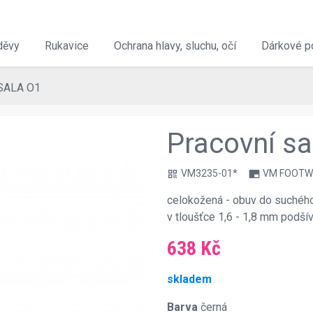
děvy
Rukavice
Ochrana hlavy, sluchu, očí
Dárkové p
PSALA O1
Pracovní s
VM3235-01*
VM FOOTW
qr_code
branding_watermark
celokožená - obuv do suchéh
v tloušťce 1,6 - 1,8 mm podš
638 Kč
skladem
Barva
černá