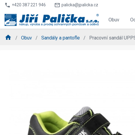
phone
mail_outline
+420 387 221 946
palicka@jpalicka.cz
Obuv
O
home
Obuv
Sandály a pantofle
Pracovní sandál UP