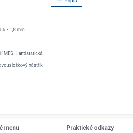
list
Popis
1,6 - 1,8 mm
ií MESH, antistatická
 dvousložkový nástřik
é menu
Praktické odkazy