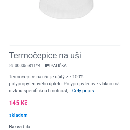
Termočepice na uši
300055811*B
PALIČKA
qr_code
branding_watermark
Termočepice na uši je ušitý ze 100%
polypropylénového úpletu. Polypropylénové vlákno má
nízkou specifickou hmotnost,…
Celý popis
145 Kč
skladem
Barva
bílá