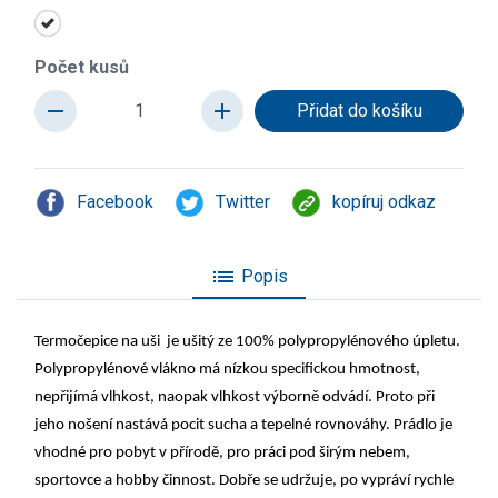
Počet kusů
remove
add
Facebook
Twitter
kopíruj odkaz
list
Popis
Termočepice na uši je ušitý ze 100% polypropylénového úpletu.
Polypropylénové vlákno má nízkou specifickou hmotnost,
nepřijímá vlhkost, naopak vlhkost výborně odvádí. Proto při
jeho nošení nastává pocit sucha a tepelné rovnováhy. Prádlo je
vhodné pro pobyt v přírodě, pro práci pod širým nebem,
sportovce a hobby činnost. Dobře se udržuje, po vypráví rychle