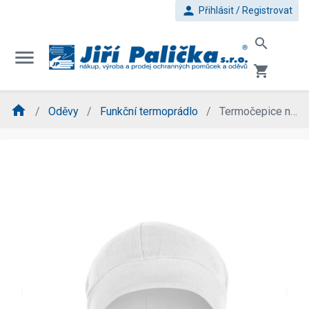
person
Přihlásit / Registrovat
search
menu
shopping_cart
home
Oděvy
Funkční termoprádlo
Termočepice na uši
evron_left
chevron_ri