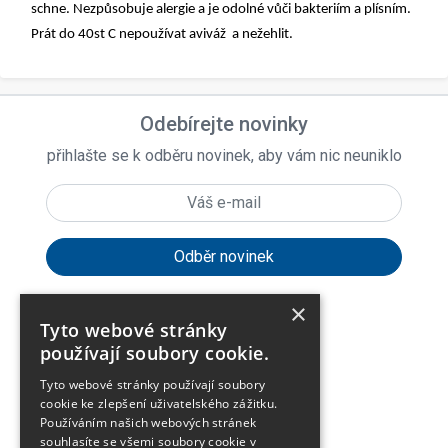
schne. Nezpůsobuje alergie a je odolné vůči bakteriím a plísním.
Prát do 40st C nepoužívat aviváž a nežehlit.
Odebírejte novinky
přihlašte se k odběru novinek, aby vám nic neuniklo
×
Tyto webové stránky
expand_more
Zákaznické menu
používají soubory cookie.
Tyto webové stránky používají soubory
expand_more
Praktické odkazy
cookie ke zlepšení uživatelského zážitku.
Používáním našich webových stránek
souhlasíte se všemi soubory cookie v