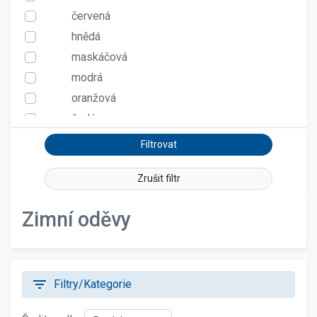
červená
hnědá
maskáčová
modrá
oranžová
šedá
zelená
žlutá
Zrušit filtr
Zimní oděvy
filter_list
Filtry/Kategorie