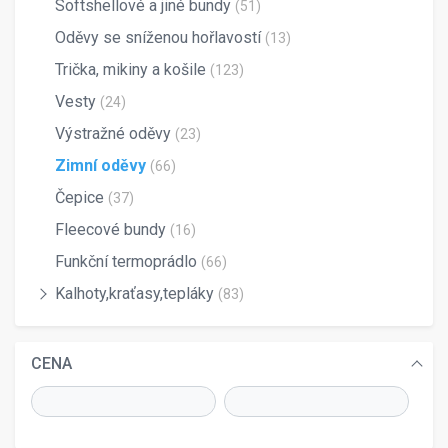
Softshellové a jiné bundy
(51)
Oděvy se sníženou hořlavostí
(13)
Trička, mikiny a košile
(123)
Vesty
(24)
Výstražné oděvy
(23)
Zimní oděvy
(66)
Čepice
(37)
Fleecové bundy
(16)
Funkční termoprádlo
(66)
Kalhoty,kraťasy,tepláky
(83)
CENA