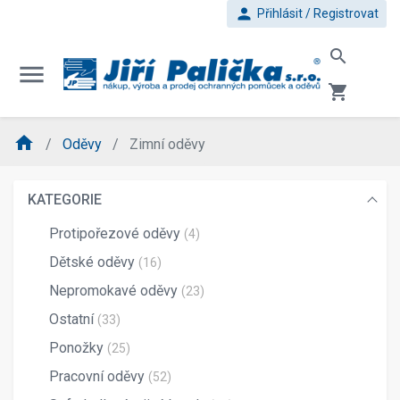
person
Přihlásit / Registrovat
search
menu
shopping_cart
home
Oděvy
Zimní oděvy
KATEGORIE
Protipořezové oděvy
(4)
Dětské oděvy
(16)
Nepromokavé oděvy
(23)
Ostatní
(33)
Ponožky
(25)
Pracovní oděvy
(52)