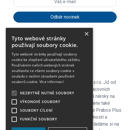
×
Tyto webové stránky
expand_more
Zákaznické menu
používají soubory cookie.
Tyto webové stránky používají soubory
expand_more
Praktické odkazy
cookie ke zlepšení uživatelského zážitku.
Používáním našich webových stránek
souhlasíte se všemi soubory cookie v
O firmě
souladu s našimi zásadami používání
souborů cookie.
Více informací
Vítejte v e-shopu společnosti Jiří Palička s.r.o. Již od
roku 1990 se specializujeme na prodej pracovních
NEZBYTNĚ NUTNÉ SOUBORY
ochranných pomůcek, které splňují vysoké nároky na
VÝKONOVÉ SOUBORY
bezpečnost a pohodlí. V naší nabídce najdete také
kvalitní trekingovou obuv českého výrobce Prabos Plus
SOUBORY CÍLENÍ
a.s. ze Slavičína, která je známá svou odolností a
FUNKČNÍ SOUBORY
komfortem i v náročných podmínkách. Zakládáme si na