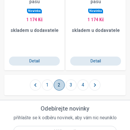
pasu
pasu
Novinka
Novinka
1 174 Kč
1 174 Kč
skladem u dodavatele
skladem u dodavatele
Detail
Detail
chevron_left
chevron_right
1
2
3
4
Odebírejte novinky
přihlašte se k odběru novinek, aby vám nic neuniklo